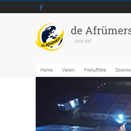
de Afrümer
… sind da!
Home
Verein
Freiluftfete
Downl