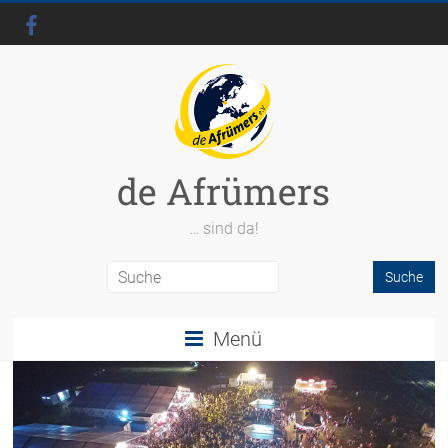
de Afrümers
… sind da!
Menü