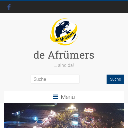
de Afrümers
… sind da!
Menü