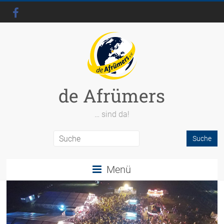
de Afrümers
… sind da!
Menü