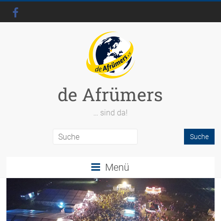
de Afrümers
… sind da!
Menü