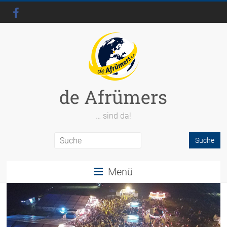
de Afrümers
… sind da!
Menü