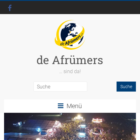
de Afrümers
… sind da!
Menü