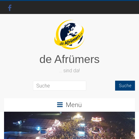
de Afrümers
… sind da!
Menü