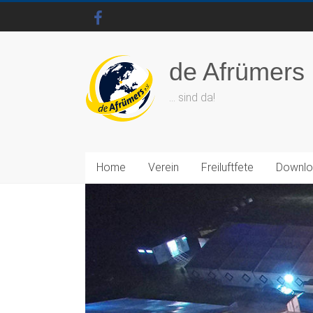
de Afrümers
… sind da!
Home
Verein
Freiluftfete
Downl