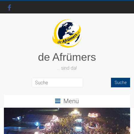
de Afrümers
… sind da!
Menü