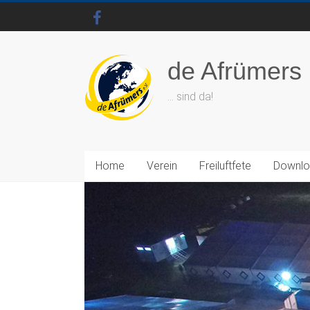
de Afrümers
… sind da!
Home
Verein
Freiluftfete
Downl