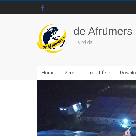
de Afrümers
… sind da!
Home
Verein
Freiluftfete
Downl