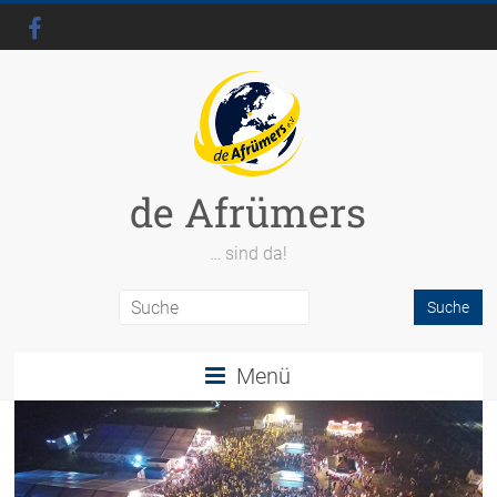
de Afrümers
… sind da!
Menü