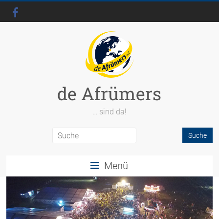
de Afrümers
… sind da!
Menü