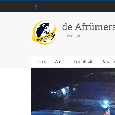
de Afrümer
… sind da!
Home
Verein
Freiluftfete
Downl