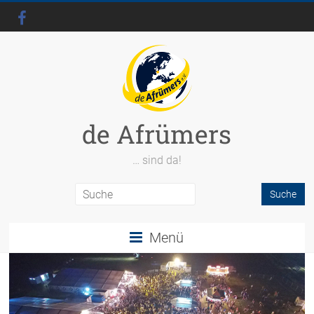
de Afrümers
… sind da!
Menü