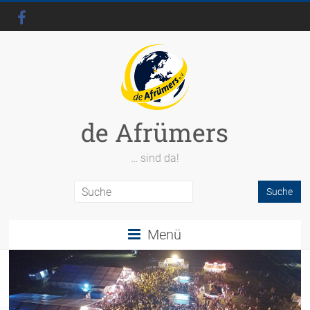
de Afrümers
… sind da!
Menü